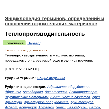
Энциклопедия терминов, определений и
пояснений строительных материалов
Теплопроизводительность
Толкование
Перевод
Теплопроизводительность
Теплопроизводительность
– количество тепла,
передаваемого нагреваемой воде в единицу времени.
[ГОСТ Р 51733-2001]
Рубрика термина:
Общие термины
Рубрики энциклопедии:
Абразивное оборудование
,
Абразивы
,
Автодороги
,
Автотехника
,
Автотранспорт
,
Акустические материалы
,
Акустические свойства
,
Арки
,
Арматура
,
Арматурное оборудование
,
Архитектура
,
Асбест
,
Аспирация
,
Асфальт
,
Балки
,
Без рубрики
,
Бетон
,