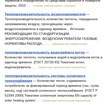
терминов и определений по средствам охранной и пожарной
защиты, 2010 …
Словарь черезвычайных ситуаций
Теплопроизводительность воздухонагревателя
—
Теплопроизводительность количество теплоты, переданное
нагреваемому воздуху, проходящему через
воздухонагреватель в единицу времени... Источник:
РЕКОМЕНДАЦИИ ПО СТАНДАРТИЗАЦИИ.
ЭНЕРГОСБЕРЕЖЕНИЕ. ВОЗДУХОНАГРЕВАТЕЛИ ГАЗОВЫЕ.
НОРМАТИВЫ РАСХОДА… …
Официальная терминология
теплопроизводительность водогрейного котла
—
Количество теплоты, получаемое водой в водогрейном котле в
единицу времени. [ГОСТ 25720 83] Тематики котел,
водонагреватель …
Справочник технического переводчика
теплопроизводительность системы солнечного
теплоснабжения
— Количество тепла, отдаваемого
потребителю за фиксированный период времени (час, сутки,
месяц, год) системой солнечного теплоснабжения. [ГОСТ Р
51594 2000] Тематики солнечная энергетика EN capacity of
solar heating system …
Справочник технического переводчика