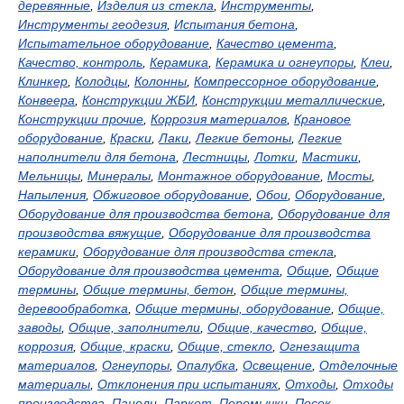
деревянные
,
Изделия из стекла
,
Инструменты
,
Инструменты геодезия
,
Испытания бетона
,
Испытательное оборудование
,
Качество цемента
,
Качество, контроль
,
Керамика
,
Керамика и огнеупоры
,
Клеи
,
Клинкер
,
Колодцы
,
Колонны
,
Компрессорное оборудование
,
Конвеера
,
Конструкции ЖБИ
,
Конструкции металлические
,
Конструкции прочие
,
Коррозия материалов
,
Крановое
оборудование
,
Краски
,
Лаки
,
Легкие бетоны
,
Легкие
наполнители для бетона
,
Лестницы
,
Лотки
,
Мастики
,
Мельницы
,
Минералы
,
Монтажное оборудование
,
Мосты
,
Напыления
,
Обжиговое оборудование
,
Обои
,
Оборудование
,
Оборудование для производства бетона
,
Оборудование для
производства вяжущие
,
Оборудование для производства
керамики
,
Оборудование для производства стекла
,
Оборудование для производства цемента
,
Общие
,
Общие
термины
,
Общие термины, бетон
,
Общие термины,
деревообработка
,
Общие термины, оборудование
,
Общие,
заводы
,
Общие, заполнители
,
Общие, качество
,
Общие,
коррозия
,
Общие, краски
,
Общие, стекло
,
Огнезащита
материалов
,
Огнеупоры
,
Опалубка
,
Освещение
,
Отделочные
материалы
,
Отклонения при испытаниях
,
Отходы
,
Отходы
производства
,
Панели
,
Паркет
,
Перемычки
,
Песок
,